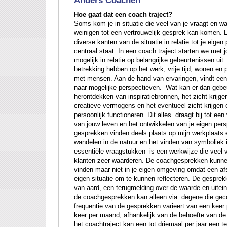
Anders Coachen
Hoe gaat dat een coach traject?
Soms kom je in situatie die veel van je vraagt en wa
weinigen tot een vertrouwelijk gesprek kan komen. 
diverse kanten van de situatie in relatie tot je eigen
centraal staat. In een coach traject starten we met 
mogelijk in relatie op belangrijke gebeurtenissen ui
betrekking hebben op het werk, vrije tijd, wonen en p
met mensen. Aan de hand van ervaringen, vindt een
naar mogelijke perspectieven. Wat kan er dan gebe
herontdekken van inspiratiebronnen, het zicht krijge
creatieve vermogens en het eventueel zicht krijgen 
persoonlijk functioneren. Dit alles draagt bij tot ee
van jouw leven en het ontwikkelen van je eigen pe
gesprekken vinden deels plaats op mijn werkplaats 
wandelen in de natuur en het vinden van symboliek 
essentiële vraagstukken is een werkwijze die veel 
klanten zeer waarderen. De coachgesprekken kunne
vinden maar niet in je eigen omgeving omdat een afs
eigen situatie om te kunnen reflecteren. De gesprekk
van aard, een terugmelding over de waarde en uiteind
de coachgesprekken kan alleen via degene die gec
frequentie van de gesprekken varieert van een keer
keer per maand, afhankelijk van de behoefte van d
het coachtraject kan een tot driemaal per jaar een 