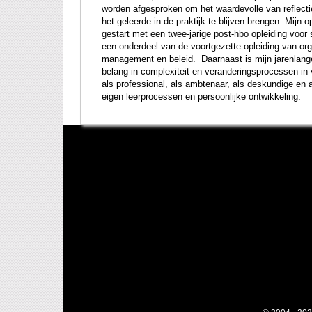
worden afgesproken om het waardevolle van reflect
het geleerde in de praktijk te blijven brengen. Mijn o
gestart met een twee-jarige post-hbo opleiding voor 
een onderdeel van de voortgezette opleiding van org
management en beleid. Daarnaast is mijn jarenlang
belang in complexiteit en veranderingsprocessen in v
als professional, als ambtenaar, als deskundige en 
eigen leerprocessen en persoonlijke ontwikkeling.