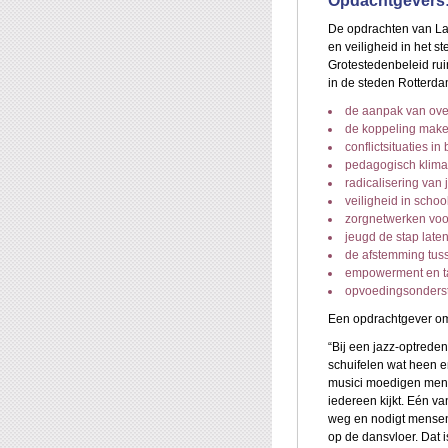
Opdachtgevers
De opdrachten van Lam
en veiligheid in het s
Grotestedenbeleid ru
in de steden Rotterd
de aanpak van overl
de koppeling maken 
conflictsituaties in
pedagogisch klimaa
radicalisering van
veiligheid in school
zorgnetwerken voo
jeugd de stap late
de afstemming tuss
empowerment en ta
opvoedingsonderst
Een opdrachtgever om
“Bij een jazz-optreden
schuifelen wat heen e
musici moedigen mense
iedereen kijkt. Eén va
weg en nodigt mensen 
op de dansvloer. Dat is