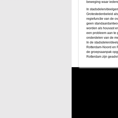
beweging waar iederee
In stadsdelen/deelge
Grotestedenbeleid al
regiefunctie van de o
geen standaardantwoo
worden als houvast e
een probleem aan te 
onderdelen van de met
In de stadsdelen/de
Rotterdam-Noord en R
de groepsaanpak opge
Rotterdam zijn geadv