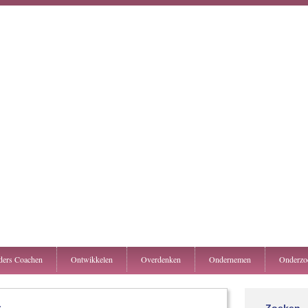
ers Coachen
Ontwikkelen
Overdenken
Ondernemen
Onderzo