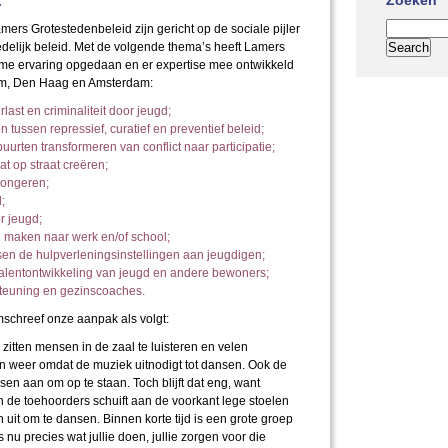
:
Zoeken
ers Grotestedenbeleid zijn gericht op de sociale pijler
tedelijk beleid. Met de volgende thema’s heeft Lamers
ime ervaring opgedaan en er expertise mee ontwikkeld
am, Den Haag en Amsterdam:
ast en criminaliteit door jeugd;
tussen repressief, curatief en preventief beleid;
 buurten transformeren van conflict naar participatie;
t op straat creëren;
 jongeren;
;
r jeugd;
n maken naar werk en/of school;
en de hulpverleningsinstellingen aan jeugdigen;
lentontwikkeling van jeugd en andere bewoners;
euning en gezinscoaches.
schreef onze aanpak als volgt:
 zitten mensen in de zaal te luisteren en velen
n weer omdat de muziek uitnodigt tot dansen. Ook de
n aan om op te staan. Toch blijft dat eng, want
n de toehoorders schuift aan de voorkant lege stoelen
uit om te dansen. Binnen korte tijd is een grote groep
 nu precies wat jullie doen, jullie zorgen voor die