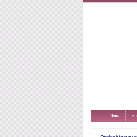
Home
And