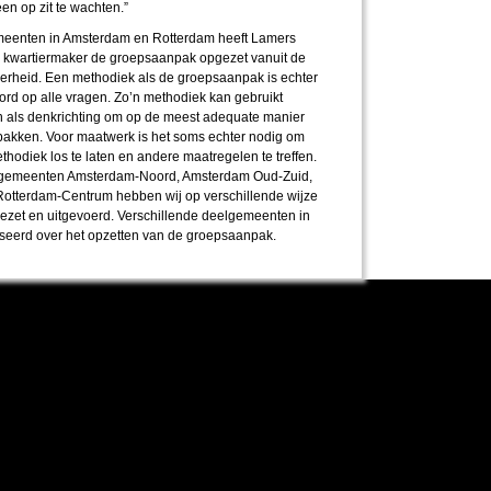
n op zit te wachten.”
meenten in Amsterdam en Rotterdam heeft Lamers
s kwartiermaker de groepsaanpak opgezet vanuit de
verheid. Een methodiek als de groepsaanpak is echter
rd op alle vragen. Zo’n methodiek kan gebruikt
n als denkrichting om op de meest adequate manier
pakken. Voor maatwerk is het soms echter nodig om
hodiek los te laten en andere maatregelen te treffen.
elgemeenten Amsterdam-Noord, Amsterdam Oud-Zuid,
otterdam-Centrum hebben wij op verschillende wijze
zet en uitgevoerd. Verschillende deelgemeenten in
iseerd over het opzetten van de groepsaanpak.