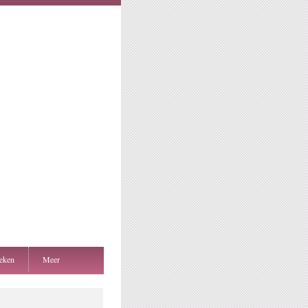
eken
Meer