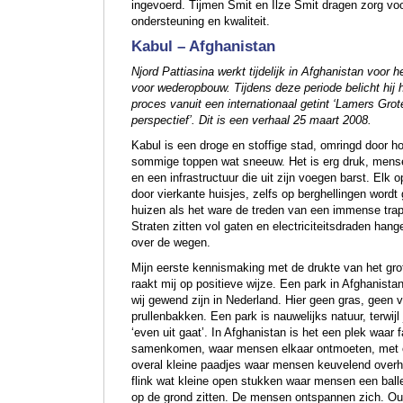
ingevoerd. Tijmen Smit en Ilze Smit dragen zorg voo
ondersteuning en kwaliteit.
Kabul – Afghanistan
Njord Pattiasina werkt tijdelijk in Afghanistan voor h
voor wederopbouw. Tijdens deze periode belicht hij
proces vanuit een internationaal getint ‘Lamers Gro
perspectief’. Dit is een verhaal 25 maart 2008.
Kabul is een droge en stoffige stad, omringd door 
sommige toppen wat sneeuw. Het is erg druk, mense
en een infrastructuur die uit zijn voegen barst. Elk 
door vierkante huisjes, zelfs op berghellingen word
huizen als het ware de treden van een immense tr
Straten zitten vol gaten en electriciteitsdraden hang
over de wegen.
Mijn eerste kennismaking met de drukte van het gr
raakt mij op positieve wijze. Een park in Afghanista
wij gewend zijn in Nederland. Hier geen gras, geen v
prullenbakken. Een park is nauwelijks natuur, terwijl 
‘even uit gaat’. In Afghanistan is het een plek waar f
samenkomen, waar mensen elkaar ontmoeten, met o
overal kleine paadjes waar mensen keuvelend over
flink wat kleine open stukken waar mensen een ballet
op de grond zitten. De mensen ontspannen zich. O