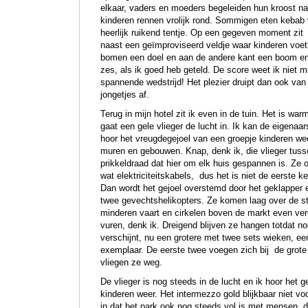
elkaar, vaders en moeders begeleiden hun kroost naa
kinderen rennen vrolijk rond. Sommigen eten kebab v
heerlijk ruikend tentje. Op een gegeven moment zit
naast een geïmproviseerd veldje waar kinderen voe
bomen een doel en aan de andere kant een boom en
zes, als ik goed heb geteld. De score weet ik niet m
spannende wedstrijd! Het plezier druipt dan ook van
jongetjes af.
Terug in mijn hotel zit ik even in de tuin. Het is wa
gaat een gele vlieger de lucht in. Ik kan de eigenaar
hoor het vreugdegejoel van een groepje kinderen w
muren en gebouwen. Knap, denk ik, die vlieger tuss
prikkeldraad dat hier om elk huis gespannen is. Ze 
wat elektriciteitskabels, dus het is niet de eerste ke
Dan wordt het gejoel overstemd door het geklapper
twee gevechtshelikopters. Ze komen laag over de s
minderen vaart en cirkelen boven de markt even ver
vuren, denk ik. Dreigend blijven ze hangen totdat no
verschijnt, nu een grotere met twee sets wieken, ee
exemplaar. De eerste twee voegen zich bij de grot
vliegen ze weg.
De vlieger is nog steeds in de lucht en ik hoor het g
kinderen weer. Het intermezzo gold blijkbaar niet vo
in dat het park ook nog steeds vol is met mensen, d