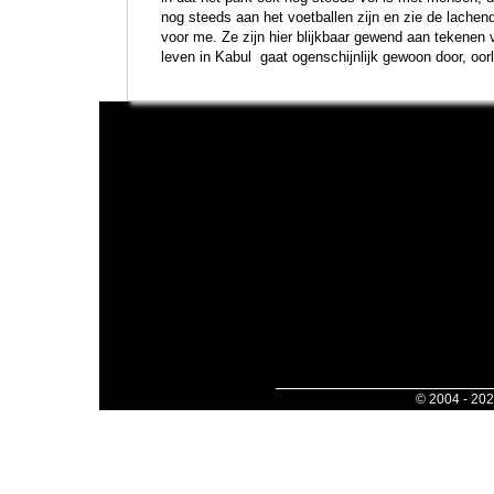
nog steeds aan het voetballen zijn en zie de lachen
voor me. Ze zijn hier blijkbaar gewend aan tekenen 
leven in Kabul gaat ogenschijnlijk gewoon door, oorl
© 2004 - 20